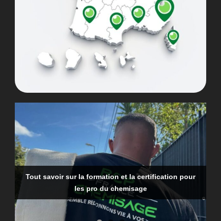
Tout savoir sur la formation et la certification pour
Qui doit faire la recherche de fuite en copropriété ?
Recherche d’une fuite d’eau dans une canalisation
les pro du chemisage
enterrée : comment faire ?