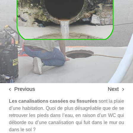
Entretien de canalisation
Inspection vidéo de canalisation
Travaux de plomberie
Nos actualités
Previous
Next
Nos réalisations
Les canalisations cassées ou fissurées
sont la plaie
d’une habitation. Quoi de plus désagréable que de se
retrouver les pieds dans l’eau, en raison d’un WC qui
Consultation gratuite
déborde ou d’une canalisation qui fuit dans le mur ou
dans le sol ?