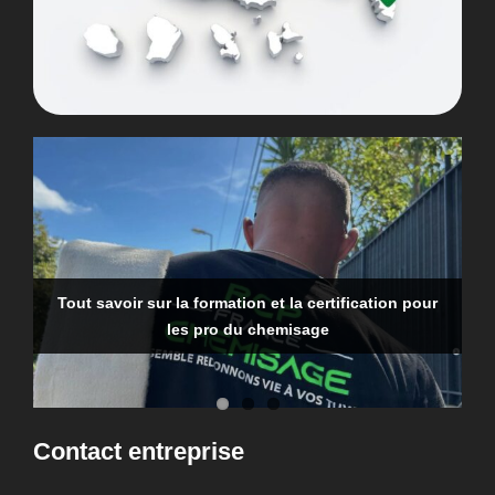
Tout savoir sur la formation et la certification pour
Qui doit faire la recherche de fuite en copropriété ?
Recherche d’une fuite d’eau dans une canalisation
les pro du chemisage
enterrée : comment faire ?
Contact entreprise