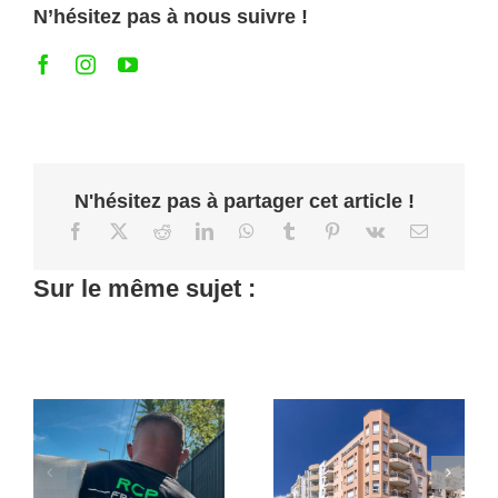
N’hésitez pas à nous suivre !
N'hésitez pas à partager cet article !
Sur le même sujet :
Tout savoir sur
Remplacement
la formation et
d’une colonne
la certification
d’eau d’un
pour les pro du
immeuble de
chemisage
copropriété