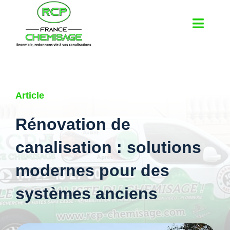
Passer
au
Toggl
contenu
Navig
À propos
Article
Bureau d’étude pour canalisation
Rénovation de
Nos services
canalisation : solutions
modernes pour des
Chemisage de canalisation
systèmes anciens
Réparation de canalisation