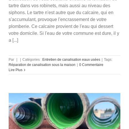
tartre dans vos robinets, mais aussi au niveau des
siphons. Le tartre n'est autre que du calcaire, qui en
s'accumulant, provoque l'encrassement de votre
plomberie. Ce calcaire provient de l'eau qui dessert
votre domicile. Si l'eau de votre commune est dure, il y
a [...]
Comment peut-on réparer une
Par
|
|
Catégories :
Entretien de canalisation eaux usées
|
Tags:
canalisation de l’intérieur ?
Réparation de canalisation sous la maison
|
0 Commentaire
Lire Plus
Réparation de canalisation enterrée