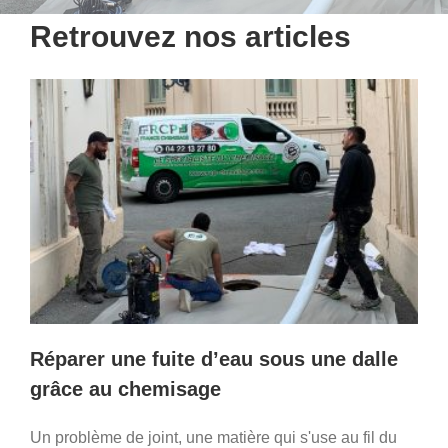
Réparation de canalisation enterrée
Retrouvez nos articles
Entretien de canalisation
Inspection vidéo de canalisation
Travaux de plomberie
Nos actualités
Nos réalisations
Réparer une fuite d’eau sous une dalle
grâce au chemisage
Consultation gratuite
Un problème de joint, une matière qui s'use au fil du