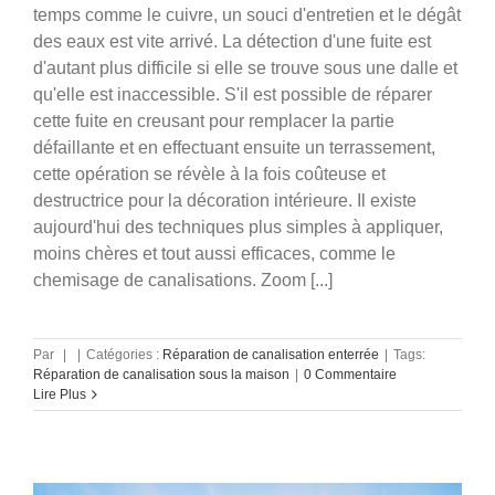
temps comme le cuivre, un souci d'entretien et le dégât
des eaux est vite arrivé. La détection d'une fuite est
d'autant plus difficile si elle se trouve sous une dalle et
qu'elle est inaccessible. S'il est possible de réparer
cette fuite en creusant pour remplacer la partie
défaillante et en effectuant ensuite un terrassement,
cette opération se révèle à la fois coûteuse et
destructrice pour la décoration intérieure. Il existe
aujourd'hui des techniques plus simples à appliquer,
moins chères et tout aussi efficaces, comme le
chemisage de canalisations. Zoom [...]
Copropriété : fuite dans une
canalisation encastrée, qui doit payer
Par
|
|
Catégories :
Réparation de canalisation enterrée
|
Tags:
Réparation de canalisation sous la maison
|
0 Commentaire
?
Lire Plus
Inspection camera assainissement
Réparation de
canalisation enterrée