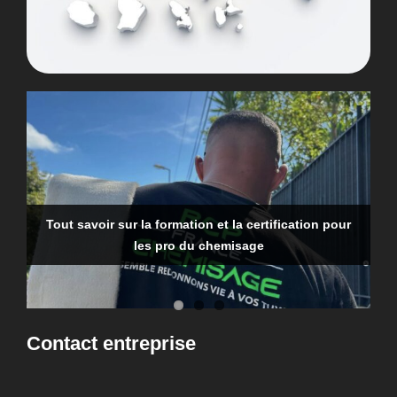
Tout savoir sur la formation et la certification pour
Qui doit faire la recherche de fuite en copropriété ?
Recherche d’une fuite d’eau dans une canalisation
les pro du chemisage
enterrée : comment faire ?
Contact entreprise