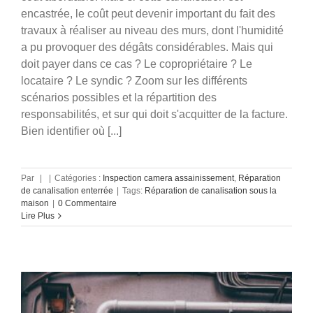
encastrée, le coût peut devenir important du fait des
travaux à réaliser au niveau des murs, dont l'humidité
a pu provoquer des dégâts considérables. Mais qui
doit payer dans ce cas ? Le copropriétaire ? Le
locataire ? Le syndic ? Zoom sur les différents
scénarios possibles et la répartition des
responsabilités, et sur qui doit s'acquitter de la facture.
Bien identifier où [...]
Par
|
|
Catégories :
Inspection camera assainissement
,
Réparation
Quelques astuces pour l’entretien de
de canalisation enterrée
|
Tags:
Réparation de canalisation sous la
vos canalisations
maison
|
0 Commentaire
Lire Plus
Entretien de canalisation eaux usées