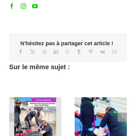
N'hésitez pas à partager cet article !
Vision futuriste
Sur le même sujet :
Les facteurs
: l’inspection
qui influencent
des
le coût de la
canalisations
réparation des
par caméra
canalisations
révélée