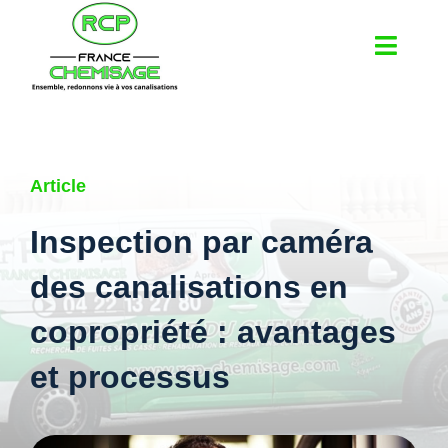
Passer
au
Toggl
contenu
Navig
À propos
Article
Bureau d’étude pour canalisation
Inspection par caméra
Nos services
des canalisations en
copropriété : avantages
Chemisage de canalisation
et processus
Réparation de canalisation