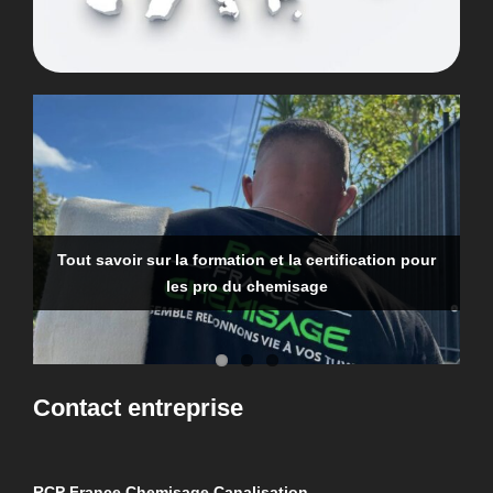
Tout savoir sur la formation et la certification pour
Qui doit faire la recherche de fuite en copropriété ?
Recherche d’une fuite d’eau dans une canalisation
les pro du chemisage
enterrée : comment faire ?
Contact entreprise
RCP France Chemisage Canalisation